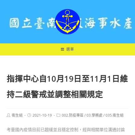
跳
轉
至
主
要
內
容
選單
指揮中心自10月19日至11月1日維
持二級警戒並調整相關規定
Post
Post
Post
衛生組
2021-10-19
002.防疫專區
/
03.學務處
/
035.衛生組
author:
published:
category:
考量國內疫情目前已趨緩並且穩定控制，經與相關單位溝通討論