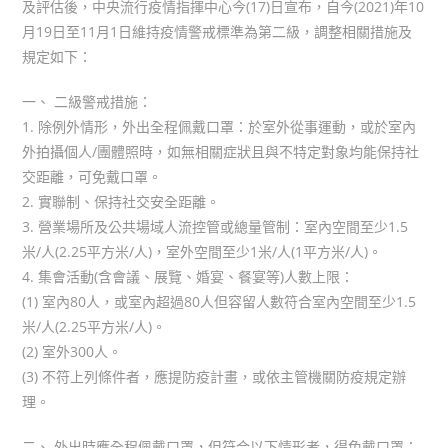
及評估後，中央流行疫情指揮中心今(17)日宣布，自今(2021)年10
月19日至11月1日維持疫情警戒標準為第二級，調整相關措施及
規定如下：
一、 二級警戒措施：
1. 除例外情形，外出全程佩戴口罩：於室外從事運動，或於室內
外拍攝個人/團體照時，如無相關症狀且與不特定對象均能保持社
交距離，可免戴口罩。
2. 實聯制、保持社交安全距離。
3. 營業場所及公共場域人流控管或總量管制：室內空間至少1.5
米/人(2.25平方米/人)，室外空間至少1米/人(1平方米/人)。
4. 集會活動(含會議、展覽、婚宴、餐宴等)人數上限：
(1) 室內80人，或室內超過80人但容留人數符合室內空間至少1.5
米/人(2.25平方米/人)。
(2) 室外300人。
(3) 不符上列條件者，應提防疫計畫，或依主管機關防疫規定辦
理。
二、 外出時應全程佩戴口罩，但符合以下情形者，得免戴口罩：