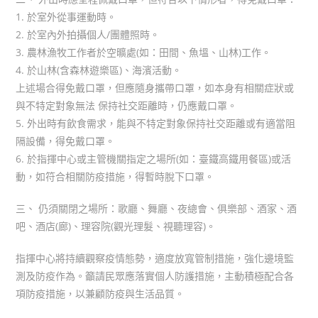
1. 於室外從事運動時。
2. 於室內外拍攝個人/團體照時。
3. 農林漁牧工作者於空曠處(如：田間、魚塭、山林)工作。
4. 於山林(含森林遊樂區)、海濱活動。
上述場合得免戴口罩，但應隨身攜帶口罩，如本身有相關症狀或
與不特定對象無法 保持社交距離時，仍應戴口罩。
5. 外出時有飲食需求，能與不特定對象保持社交距離或有適當阻
隔設備，得免戴口罩。
6. 於指揮中心或主管機關指定之場所(如：臺鐵高鐵用餐區)或活
動，如符合相關防疫措施，得暫時脫下口罩。
三、 仍須關閉之場所：歌廳、舞廳、夜總會、俱樂部、酒家、酒
吧、酒店(廊)、理容院(觀光理髮、視聽理容)。
指揮中心將持續觀察疫情態勢，適度放寬管制措施，強化邊境監
測及防疫作為。籲請民眾應落實個人防護措施，主動積極配合各
項防疫措施，以兼顧防疫與生活品質。