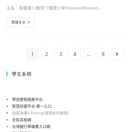
1
中
月
主旨：有關滿12歲至17歲青少年Novavax(Nuvaxo...
份，
心
13
詳
（以
轉
日
閱讀全文
如
下
知
零
說
簡
有
時
明，
稱
關
（表
請
指
滿
定
1
查
2
3
4
...
8
Go to 
揮
12
航
照。
中
歲
班
心）
至
抵
學生系統
放
17
臺
寬
歲
時
邊
青
間）
學習歷程服務平台
境
少
起，
智慧校園平台-單一入口
管
年
入
台南海事E-Testing(僅限校內使用)
制
Novavax(Nuvaxovid)COVID-
境
全民英檢網
措
19
人
台灣銀行學雜費入口網
施，
疫
員