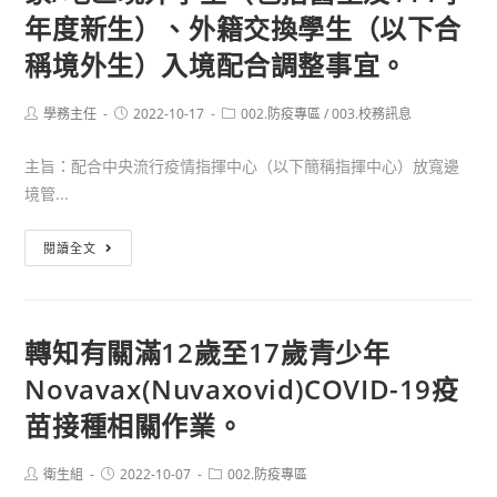
性
年度新生）、外籍交換學生（以下合
肺
肺
炎
稱境外生）入境配合調整事宜。
炎
中
防
央
Post
Post
Post
學務主任
疫
2022-10-17
002.防疫專區
/
003.校務訊息
author:
published:
category:
流
管
行
主旨：配合中央流行疫情指揮中心（以下簡稱指揮中心）放寬邊
理
疫
境管...
指
情
引」
配
指
閱讀全文
（以
合
揮
下
中
中
簡
央
心
稱
轉知有關滿12歲至17歲青少年
流
函
本
Novavax(Nuvaxovid)COVID-19疫
行
自
管
疫
本
苗接種相關作業。
理
情
（111）
指
指
年
Post
Post
Post
衛生組
2022-10-07
引）
002.防疫專區
author:
published:
category:
揮
10