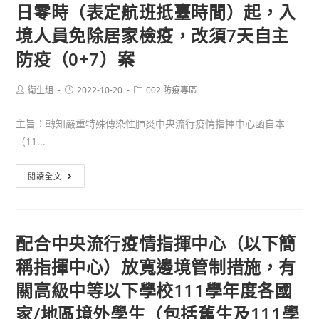
中
日零時（表定航班抵臺時間）起，入
殊
等
境人員免除居家檢疫，改須7天自主
傳
以
染
防疫（0+7）案
下
性
學
肺
Post
Post
校
Post
衛生組
2022-10-20
002.防疫專區
author:
published:
category:
炎
及
防
主旨：轉知嚴重特殊傳染性肺炎中央流行疫情指揮中心函自本
幼
疫
（11...
兒
管
園
轉
理
閱讀全文
因
知
指
應
嚴
引」
嚴
重
（1130
重
配合中央流行疫情指揮中心（以下簡
特
防
特
稱指揮中心）放寬邊境管制措施，有
殊
疫
殊
傳
新
關高級中等以下學校111學年度各國
傳
染
制）
染
家/地區境外學生（包括舊生及111學
性