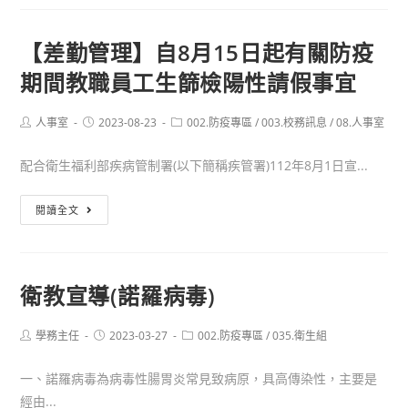
防
制
【差勤管理】自8月15日起有關防疫
法
期間教職員工生篩檢陽性請假事宜
修
正
要
Post
Post
Post
人事室
2023-08-23
002.防疫專區
/
003.校務訊息
/
08.人事室
author:
published:
category:
點
配合衛生福利部疾病管制署(以下簡稱疾管署)112年8月1日宣...
【差
閱讀全文
勤
管
理】
衛教宣導(諾羅病毒)
自
8
Post
Post
Post
學務主任
2023-03-27
002.防疫專區
/
035.衛生組
月
author:
published:
category:
15
一、諾羅病毒為病毒性腸胃炎常見致病原，具高傳染性，主要是
日
經由...