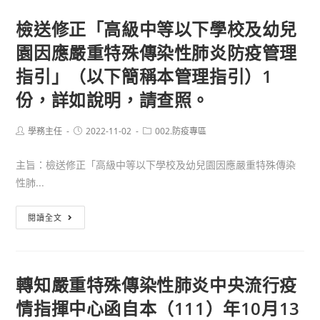
疫
正
檢送修正「高級中等以下學校及幼兒
工
「高
園因應嚴重特殊傳染性肺炎防疫管理
作
級
小
中
指引」（以下簡稱本管理指引）1
組
等
份，詳如說明，請查照。
第
以
五
下
Post
Post
Post
學務主任
2022-11-02
002.防疫專區
次
學
author:
published:
category:
工
校
主旨：檢送修正「高級中等以下學校及幼兒園因應嚴重特殊傳染
作
及
性肺...
會
幼
議
兒
檢
閱讀全文
紀
園
送
錄
因
修
應
正
轉知嚴重特殊傳染性肺炎中央流行疫
嚴
「高
重
情指揮中心函自本（111）年10月13
級
特