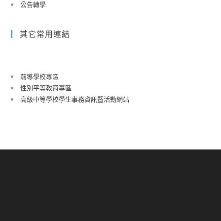
公告轉學
區
境
其它常用連結
外
學
生
（包
前導學校專區
括
性別平等教育專區
舊
高級中等學校學生事務資訊暨活動網站
生
及
111
學
年
度
新
生）、
外