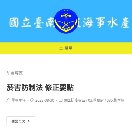
跳
轉
至
主
要
內
容
選單
防疫專區
菸害防制法 修正要點
Post
Post
Post
學務主任
2023-08-30
002.防疫專區
/
03.學務處
/
035.衛生組
author:
published:
category:
菸
閱讀全文
害