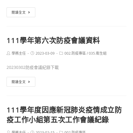
起
有
衛
閱讀全文
關
教
防
宣
疫
導
期
111學年第六次防疫會議資料
(諾
間
羅
教
Post
Post
Post
學務主任
2023-03-09
002.防疫專區
/
035.衛生組
病
author:
published:
category:
職
毒)
20230302防疫會議紀錄下載
員
工
111
閱讀全文
生
學
篩
年
檢
第
陽
111學年度因應新冠肺炎疫情成立防
六
性
疫工作小組第五次工作會議紀錄
次
請
防
假
疫
Post
Post
Post
學務主任
2023-02-15
002.防疫專區