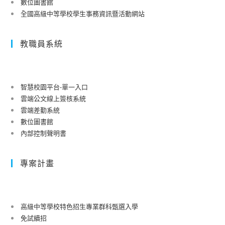
數位圖書館
有
苗
免
全國高級中等學校學生事務資訊暨活動網站
關
接
除
高
種
居
教職員系統
級
相
家
中
關
檢
等
作
疫，
以
業。
智慧校園平台-單一入口
改
雲端公文線上簽核系統
下
須
雲端差勤系統
學
7
數位圖書館
校
天
內部控制聲明書
111
自
學
主
年
專案計畫
防
度
疫
各
（0+7）
國
案
高級中等學校特色招生專業群科甄選入學
家/
免試續招
地