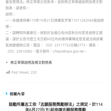
量及管理法」修正草案公告影本，並附修正草案總說明及條文對
照表，請查照。
說明：
一、依據環保署110年10月21日環署氣字第1101124204A號函辦
理。
二、請轉知所屬單位，倘對於旨揭公告內容有任何意見或修正建
議，請於公告刊登之次日起60日內向環保署陳述意見或洽詢該署
氣候變遷辦公室，電話：（02）23117722分機2773，傳真：
（02）23610082，電子郵件：chkao@epa.gov.tw。
修正草案說明及條文對照表
Post Views:
233
相關內容
鼓勵所屬志工依「志願服務獎勵辦法」之規定，於114
年6月27日(五)前申請志願服務獎勵