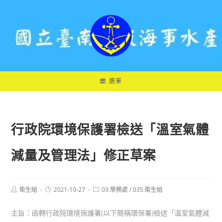
跳
轉
至
主
要
內
容
選單
行政院環境保護署檢送「溫室氣體
減量及管理法」修正草案
Post
Post
Post
衛生組
2021-10-27
03.學務處
/
035.衛生組
author:
published:
category:
主旨：函轉行政院環境保護署(以下簡稱環保署)檢送「溫室氣體減