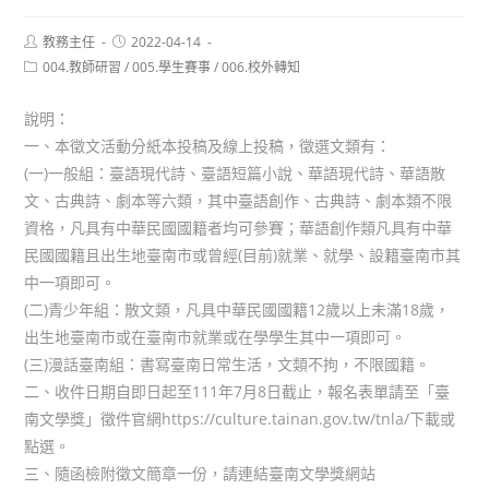
Post
Post
教務主任
2022-04-14
author:
published:
Post
004.教師研習
/
005.學生賽事
/
006.校外轉知
category:
說明：
一、本徵文活動分紙本投稿及線上投稿，徵選文類有：
(一)一般組：臺語現代詩、臺語短篇小說、華語現代詩、華語散
文、古典詩、劇本等六類，其中臺語創作、古典詩、劇本類不限
資格，凡具有中華民國國籍者均可參賽；華語創作類凡具有中華
民國國籍且出生地臺南市或曾經(目前)就業、就學、設籍臺南市其
中一項即可。
(二)青少年組：散文類，凡具中華民國國籍12歲以上未滿18歲，
出生地臺南市或在臺南市就業或在學學生其中一項即可。
(三)漫話臺南組：書寫臺南日常生活，文類不拘，不限國籍。
二、收件日期自即日起至111年7月8日截止，報名表單請至「臺
南文學獎」徵件官網https://culture.tainan.gov.tw/tnla/下載或
點選。
三、隨函檢附徵文簡章一份，請連結臺南文學獎網站