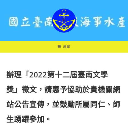
跳
轉
至
主
要
內
容
選單
辦理「2022第十二屆臺南文學
獎」徵文，請惠予協助於貴機關網
站公告宣傳，並鼓勵所屬同仁、師
生踴躍參加。