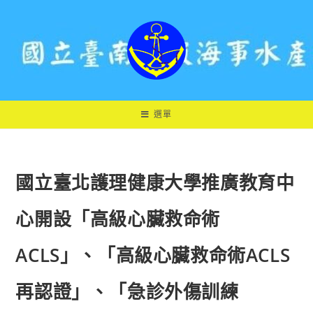
跳
轉
至
主
要
內
容
選單
國立臺北護理健康大學推廣教育中
心開設「高級心臟救命術
ACLS」、「高級心臟救命術ACLS
再認證」、「急診外傷訓練