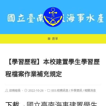
跳
轉
至
主
要
內
容
選單
【學習歷程】本校建置學生學習歷
程檔案作業補充規定
Post
Post
Post
註冊組長
2022-10-26
003.校務訊息
/
升學資訊
/
相關消息
author:
published:
category:
下載→
國立臺南海事建置學生