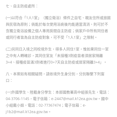
七、自主防疫處所：
(一)以符合「1人1室」（獨立衛浴）條件之自宅、親友住所或旅館
與民宿為原則；倘能於每次使用浴廁後均能適當清消，則可於不
含獨立衛浴設備之個人專用房間自主防疫；倘家戶中所有同住者
或同行者皆為自主防疫對象，可不受「1人1室」之限制。
(二)另同日入境之同校境外生，得多人同住1室，惟如果同住一室
之中有人轉確診，其同住室友「未接種3劑疫苗者須居家隔離
3+4、接種疫苗滿3劑者進行0+7天自主防疫或居家隔離3+4」。
八、本案如有相關疑問，請依境外生身分別，分別聯繫下列窗
口：
(一)外國學生、陸籍身分學生：本部國教署高中組張先生，電話：
04-3706-1145，電子信箱：e-2447@mail.k12ea.gov.tw。國中
小組戴小姐，電話：02-77367474；電子信箱：e-
j1b2@mail.k12ea.gov.tw。