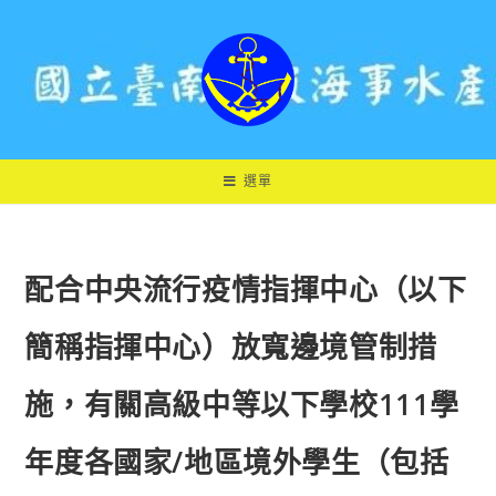
跳
轉
至
主
要
內
容
選單
配合中央流行疫情指揮中心（以下
簡稱指揮中心）放寬邊境管制措
施，有關高級中等以下學校111學
年度各國家/地區境外學生（包括