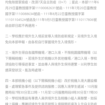
均免除居家檢疫，改須7天自主防疫（0+7）；爰此，本部111年6
月29日臺教授國字第11100082631號函、111年7月20日臺教授
國字第1110088634號函、111年8月22日臺教授國字第
1110110452A號函及111年9月5日臺教授國字第1110117806號
函自即日起不再適用。
二、學校應於境外生入境前宣導入境防疫新規定，另境外生入境
免向本部申報，由各校自行掌握境外生入境情形。
三、境外生得自各國際機場／港口入境，不限桃園國際機場（以
下簡稱桃機）。若境外生於桃機以外其他機場／港口入境，學校
須協助引導接送事宜，並由專人與境外生保持連繫，以利學生如
遇突發狀況，能及時處理。
四、本部桃機小組（以下簡稱桃機小組）改於桃機入境大廳設櫃
臺，處理緊急事件及提供諮詢服務；因應入境學生遞減，10月服
務時段7時30分至22時，11月至12月服務時段8時30分至17時30
分。學校除應設有專責人員供境外生及桃機小組人員聯繫，如採
線上接機，應確認境外生是否按照入境時間抵達及入住自主防疫