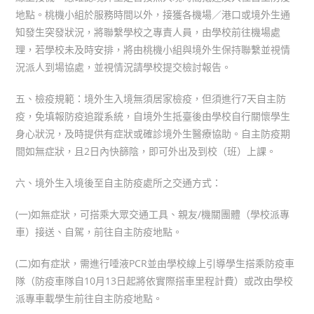
地點。桃機小組於服務時間以外，接獲各機場／港口或境外生通
知發生突發狀況，將聯繫學校之專責人員，由學校前往機場處
理，若學校未及時安排，將由桃機小組與境外生保持聯繫並視情
況派人到場協處，並視情況請學校提交檢討報告。
五、檢疫規範：境外生入境無須居家檢疫，但須進行7天自主防
疫，免填報防疫追蹤系統，自境外生抵臺後由學校自行關懷學生
身心狀況，及時提供有症狀或確診境外生醫療協助。自主防疫期
間如無症狀，且2日內快篩陰，即可外出及到校（班）上課。
六、境外生入境後至自主防疫處所之交通方式：
(一)如無症狀，可搭乘大眾交通工具、親友/機關團體（學校派專
車）接送、自駕，前往自主防疫地點。
(二)如有症狀，需進行唾液PCR並由學校線上引導學生搭乘防疫車
隊（防疫車隊自10月13日起將依實際搭車里程計費）或改由學校
派專車載學生前往自主防疫地點。