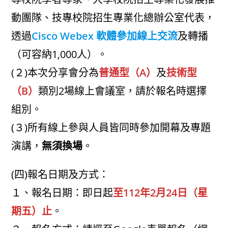
動團隊、技專校院招生專業化總辦公室代表，
透過
Cisco Webex 軟體參加線上交流
及轉播
（可容納1,000人）。
(２)本次分享會分為
普通型（A）
及
技術型
（B）
類別2場線上會議室，請於報名時選擇
組別。
(３)所有線上參與人員皆同時參加開幕及專題
演講，
無須換場
。
(四)報名日期及方式：
１、報名日期：即日起
至112年2月24日（星
期五）止
。