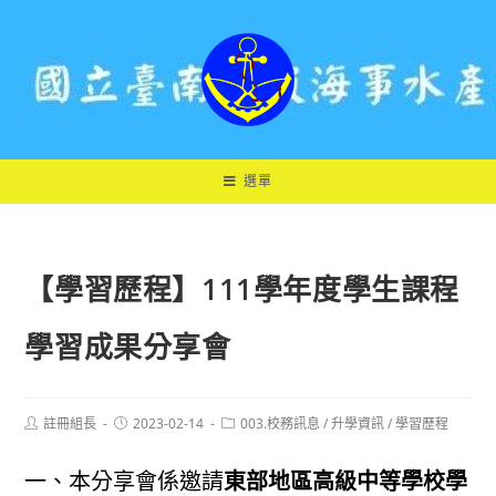
跳
轉
至
主
要
內
容
選單
【學習歷程】111學年度學生課程
學習成果分享會
Post
Post
Post
註冊組長
2023-02-14
003.校務訊息
/
升學資訊
/
學習歷程
author:
published:
category:
一、本分享會係邀請
東部地區高級中等學校學