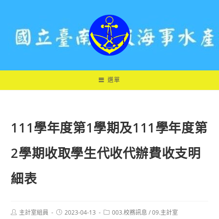
跳
轉
至
主
要
內
容
選單
111學年度第1學期及111學年度第
2學期收取學生代收代辦費收支明
細表
Post
Post
Post
主計室組員
2023-04-13
003.校務訊息
/
09.主計室