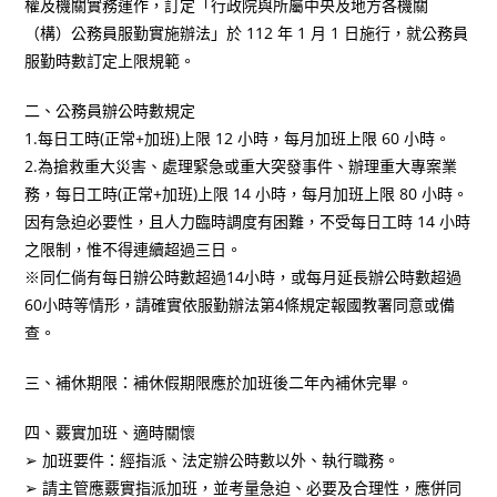
權及機關實務運作，訂定「行政院與所屬中央及地方各機關
（構）公務員服勤實施辦法」於 112 年 1 月 1 日施行，就公務員
服勤時數訂定上限規範。
二、公務員辦公時數規定
1.每日工時(正常+加班)上限 12 小時，每月加班上限 60 小時。
2.為搶救重大災害、處理緊急或重大突發事件、辦理重大專案業
務，每日工時(正常+加班)上限 14 小時，每月加班上限 80 小時。
因有急迫必要性，且人力臨時調度有困難，不受每日工時 14 小時
之限制，惟不得連續超過三日。
※同仁倘有每日辦公時數超過14小時，或每月延長辦公時數超過
60小時等情形，請確實依服勤辦法第4條規定報國教署同意或備
查。
三、補休期限：補休假期限應於加班後二年內補休完畢。
四、覈實加班、適時關懷
➢ 加班要件：經指派、法定辦公時數以外、執行職務。
➢ 請主管應覈實指派加班，並考量急迫、必要及合理性，應併同