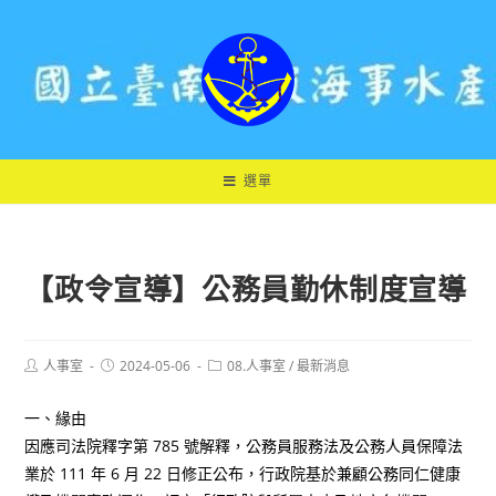
跳
轉
至
主
要
內
容
選單
【政令宣導】公務員勤休制度宣導
Post
Post
Post
人事室
2024-05-06
08.人事室
/
最新消息
author:
published:
category:
一、緣由
因應司法院釋字第 785 號解釋，公務員服務法及公務人員保障法
業於 111 年 6 月 22 日修正公布，行政院基於兼顧公務同仁健康