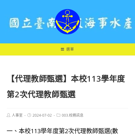
跳
轉
至
主
要
內
容
選單
【代理教師甄選】本校113學年度
第2次代理教師甄選
Post
Post
Post
人事室
2024-07-02
003.校務訊息
author:
published:
category:
一、本校113學年度第2次代理教師甄選(數