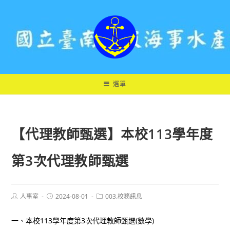
跳
轉
至
主
要
內
容
選單
【代理教師甄選】本校113學年度
第3次代理教師甄選
Post
Post
Post
人事室
2024-08-01
003.校務訊息
author:
published:
category:
一、本校113學年度第3次代理教師甄選(數學)