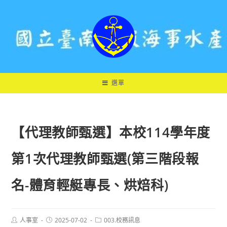
跳
轉
至
主
要
內
容
選單
【代理教師甄選】本校114學年度
第1次代理教師甄選(第三階段報
名-體育輕艇專長、烘焙科)
Post
Post
Post
人事室
2025-07-02
003.校務訊息