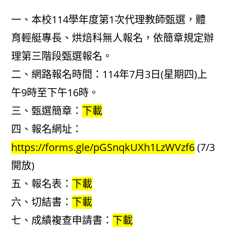
author:
published:
category:
一、本校114學年度第1次代理教師甄選，體
育輕艇專長、烘焙科無人報名，依簡章規定辦
理第三階段甄選報名。
二、網路報名時間：114年7月3日(星期四)上
午9時至下午16時。
三、甄選簡章：
下載
四、報名網址：
https://forms.gle/pGSnqkUXh1LzWVzf6
(7/3
開放)
五、報名表：
下載
六、切結書：
下載
七、成績複查申請書：
下載