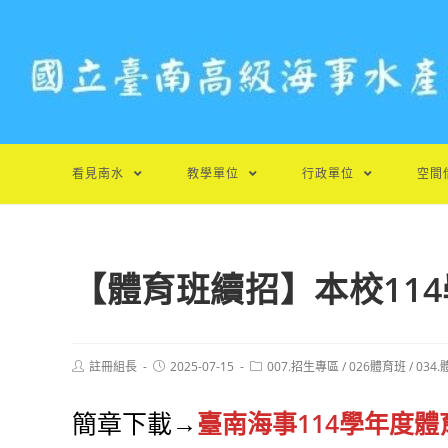
跳
轉
至
主
要
內
容
看見南水
教學單位
行政單位
空間
【體育班續招】本校11
Post
Post
Post
註冊組長
2025-07-15
007.招生專區
/
026體育班
/
034
author:
published:
category:
簡章下載→
臺南海事114學年度