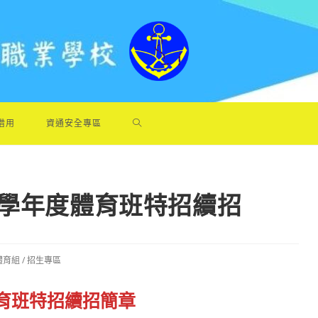
借用
資通安全專區
4學年度體育班特招續招
.體育組
/
招生專區
體育班特招續招簡章