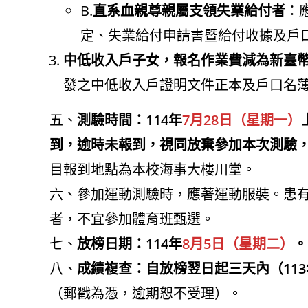
B.
直系血親尊親屬支領失業給付者
：
定、失業給付申請書暨給付收據及戶
中低收入戶子女，報名作業費減為新臺幣
發之中低收入戶證明文件正本及戶口名
五、
測驗時間：114年
7月28日（星期一）
到，逾時未報到，視同放棄參加本次測驗
目報到地點為本校海事大樓川堂。
六、參加運動測驗時，應著運動服裝。患
者，不宜參加體育班甄選。
七、
放榜日期：114年
8月5日（星期二）
。
八、
成績複查：自放榜翌日起三天內（113
（郵戳為憑，逾期恕不受理）。