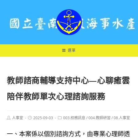
跳
轉
至
主
要
內
容
選單
教師諮商輔導支持中心—心聊癒雲
陪伴教師單次心理諮詢服務
Post
Post
Post
人事室
2025-09-03
003.校務訊息
/
004.教師研習
/
08.人事室
author:
published:
category:
一、本案係以個別諮詢方式，由專業心理師透