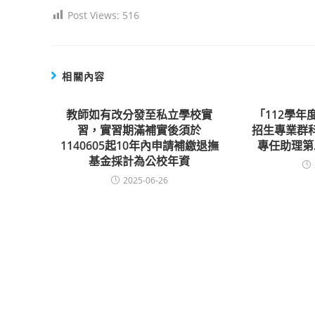
Post Views:
516
相關內容
教師如有改分發至私立學校實
「112學
習，實習期滿補實後須於
招生專業群
1140605起10年內申請補繳退撫
專任助理第
基金採計為公校年資
2025-06-26