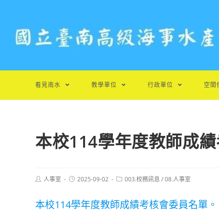
跳
轉
至
主
要
內
容
看見南水
教學單位
行政單位
空間
本校114學年度教師成
Post
Post
Post
人事室
2025-09-02
003.校務訊息
/
08.人事室
author:
published:
category:
本校114學年度教師成績考核會委員名單。