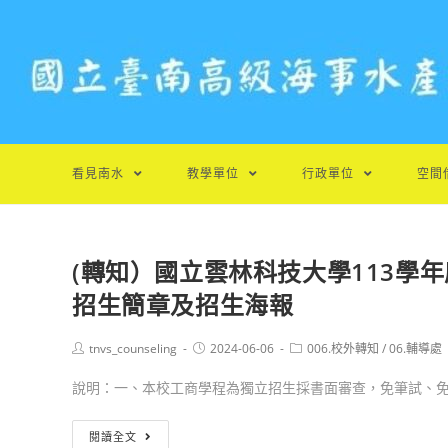
跳
轉
至
主
要
內
容
看見南水
教學單位
行政單位
空間
(轉知）國立雲林科技大學113學
招生簡章及招生海報
Post
Post
Post
tnvs_counseling
2024-06-06
006.校外轉知
/
06.輔導處
author:
published:
category:
說明：一、本校工商學程為獨立招生採書面審查，免筆試、免面
(轉
閱讀全文