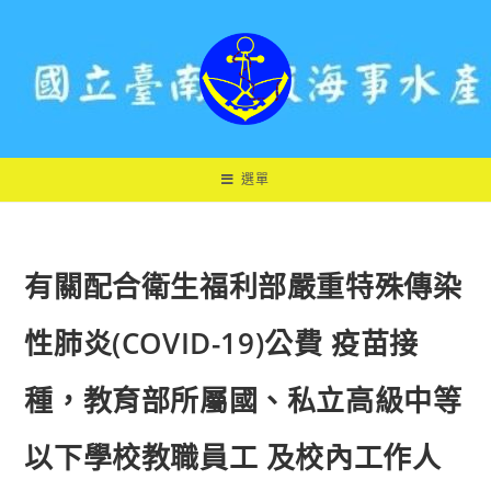
跳
轉
至
主
要
內
容
選單
有關配合衛生福利部嚴重特殊傳染
性肺炎(COVID-19)公費 疫苗接
種，教育部所屬國、私立高級中等
以下學校教職員工 及校內工作人