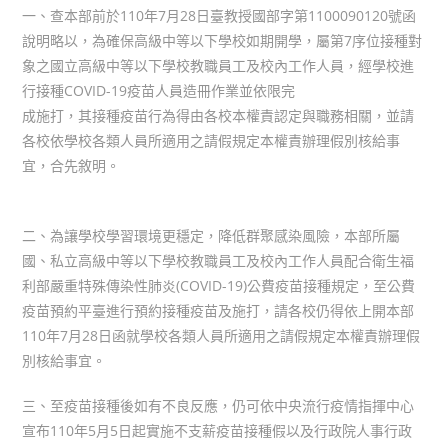
一、查本部前於110年7月28日臺教授國部字第1100090120號函
說明略以，為確保高級中等以下學校如期開學，屬第7序位接種對
象之國立高級中等以下學校教職員工及校內工作人員，經學校進
行接種COVID-19疫苗人員造冊作業並依限完
成施打，其接種疫苗行為得由各校本權責認定與職務相關，並請
各校依學校各類人員所適用之請假規定本權責辦理假別核給事
宜，合先敘明。
二、為讓學校學習環境更穩定，降低群聚感染風險，本部所屬
國、私立高級中等以下學校教職員工及校內工作人員配合衛生福
利部嚴重特殊傳染性肺炎(COVID-19)公費疫苗接種規定，至公費
疫苗預約平臺進行預約接種疫苗及施打，請各校仍得依上開本部
110年7月28日函就學校各類人員所適用之請假規定本權責辦理假
別核給事宜。
三、至疫苗接種後如有不良反應，仍可依中央流行疫情指揮中心
宣布110年5月5日起實施不支薪疫苗接種假以及行政院人事行政