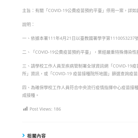
author:
published:
category:
主旨：有關「COVID-19公費疫苗預約平臺」停用一案，詳
說明：
一、依據本署111年4月21日以臺教國署學字第111005323
二、「COVID-19公費疫苗預約平臺」，業經嚴重特殊傳染
三、請學校工作人員至疾病管制署全球資訊網「COVID-19疫
所」資訊，或「COVID-19 疫苗接種院所地圖」篩選查詢
四、為確保學校工作人員符合中央流行疫情指揮中心疫苗接種規
成接種。
Post Views:
186
相關內容