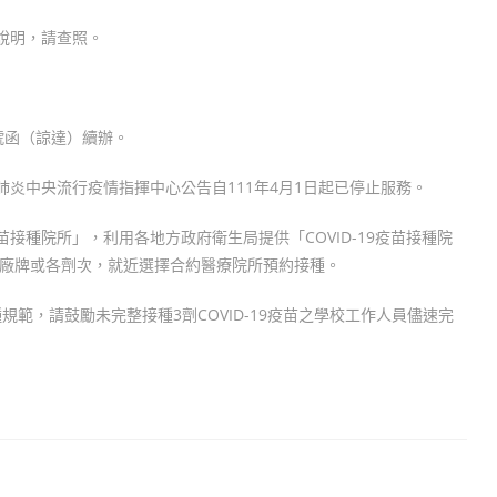
如說明，請查照。
7號函（諒達）續辦。
性肺炎中央流行疫情指揮中心公告自111年4月1日起已停止服務。
苗接種院所」，利用各地方政府衛生局提供「COVID-19疫苗接種院
疫苗廠牌或各劑次，就近選擇合約醫療院所預約接種。
範，請鼓勵未完整接種3劑COVID-19疫苗之學校工作人員儘速完