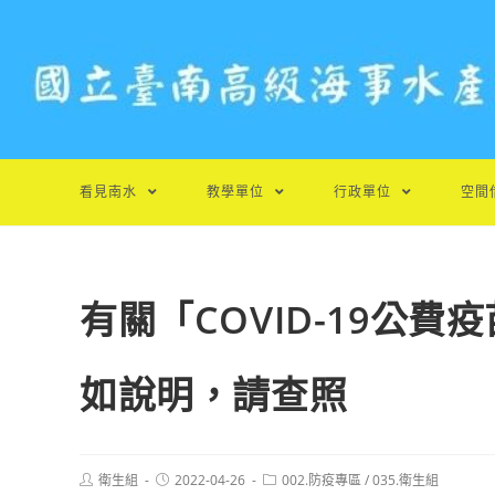
跳
轉
至
主
要
內
容
看見南水
教學單位
行政單位
空間
有關「COVID-19公
如說明，請查照
Post
Post
Post
衛生組
2022-04-26
002.防疫專區
/
035.衛生組