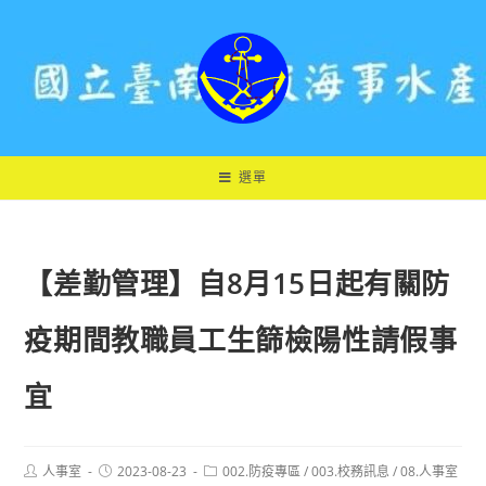
跳
轉
至
主
要
內
容
選單
【差勤管理】自8月15日起有關防
疫期間教職員工生篩檢陽性請假事
宜
Post
Post
Post
人事室
2023-08-23
002.防疫專區
/
003.校務訊息
/
08.人事室