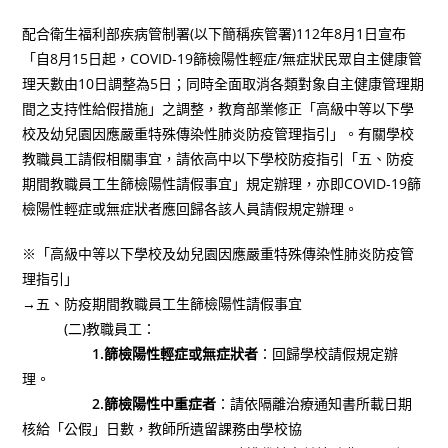
author:
published:
category:
配合衛生福利部疾病管制署(以下簡稱疾管署)112年8月1日宣布
「自8月15日起，COVID-19篩檢陽性輕症/無症狀民眾自主健康管
理天數由10日調整為5日；同時全面取消各類對象自主健康管理期
間之支持性給假措施」之調整，教育部業修正「高級中等以下學
校及幼兒園因應嚴重特殊傳染性肺炎防疫管理指引」。有關學校
教職員工請假相關事宜，請依高中以下學校防疫指引「五、防疫
期間教職員工生篩檢陽性請假事宜」規定辦理，亦即COVID-19篩
檢陽性輕症或無症狀者應回歸各該人員請假規定辦理。
※「高級中等以下學校及幼兒園因應嚴重特殊傳染性肺炎防疫管
理指引」
→五、防疫期間教職員工生篩檢陽性請假事宜
(二)教職員工：
1.篩檢陽性輕症或無症狀者
：回歸學校請假規定辦
理。
2.篩檢陽性中重症者
：請依隔離治療通知書所載日期
核給「公假」日數，教師所遺留課務由學校協